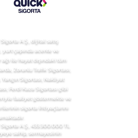
Sigorta A.Ş., dijital satış
, yurt çapında acente ve
 ağı ile hayat dışındaki tüm
arda, Zorunlu Trafik Sigortası,
 Yangın Sigortası, Nakliyat
ası, Ferdi Kaza Sigortası gibi
riyle faaliyet göstermekte ve
ilerinin sigorta
ihtiyaçlarını
amaktadır.
 Sigorta A.Ş., 433.300.000 TL
yeye sahip, sermayesinin