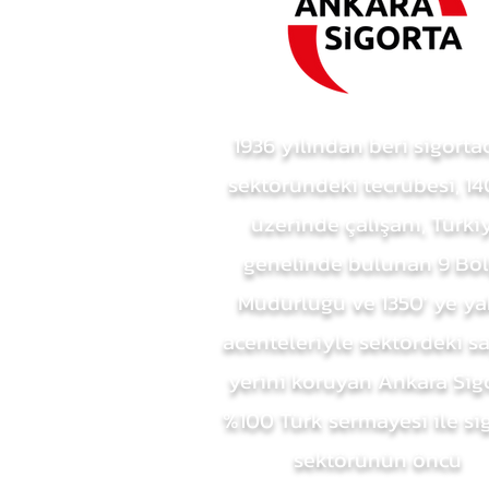
1936 yılından beri sigortac
sektöründeki tecrübesi, 140
üzerinde çalışanı, Türki
genelinde bulunan 9 Bö
Müdürlüğü ve 1350' ye ya
acenteleriyle sektördeki s
yerini koruyan Ankara Sigo
%100 Türk sermayesi ile si
sektörünün öncü