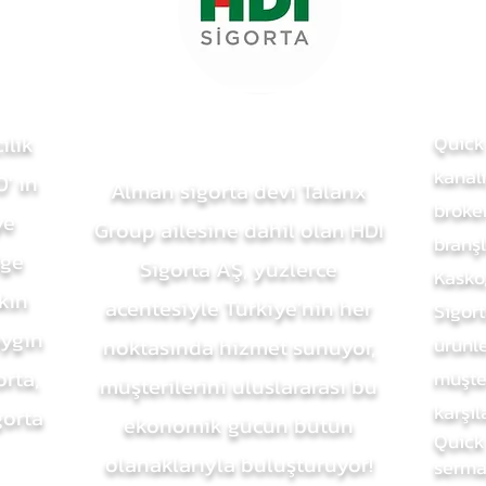
ılık
Quick 
kanalı
' ın
Alman sigorta devi Talanx
broker
ye
Group ailesine dahil olan HDI
branşl
lge
Sigorta AŞ, yüzlerce
Kasko,
kın
acentesiyle Türkiye’nin her
Sigort
aygın
ürünle
noktasında hizmet sunuyor,
rta,
müşter
müşterilerini uluslararası bu
karşıl
gorta
ekonomik gücün bütün
Quick
olanaklarıyla buluşturuyor!
serma